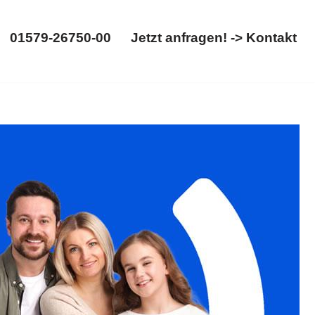
01579-26750-00
Jetzt anfragen! -> Kontakt
01579-26750-00
Jetzt anfragen! -> Kontakt
ht, Gütertrennung. ➡️ 𝐟𝐚𝐦𝐢𝐥𝐮𝐦, in Wildeshausen sind
werden begeistert sein ✉.