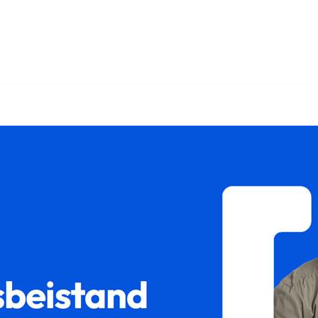
𝐦𝐢𝐥𝐮𝐦 als auch ✓Sorgerecht, Unterhaltsrecht, Scheidungsrec
orgerecht als auch ✓Gütertrennung Ihr Rechtsanwalt. Sie 