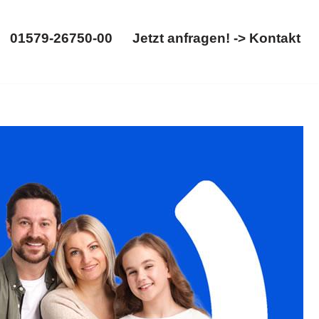
01579-26750-00
Jetzt anfragen! -> Kontakt
01579-26750-00
Jetzt anfragen! -> Kontakt
 ➡️ 𝐟𝐚𝐦𝐢𝐥𝐮𝐦, für 59457 Werl sind ✓Unterhaltsrecht,
em Schritt ✉.