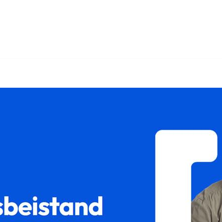
recht, Unterhaltsrecht, Scheidungsrecht, Gütertrennung ansehen.
ertrennung Ihr Rechtsanwalt. Wir sind Ihr Partner auf jed