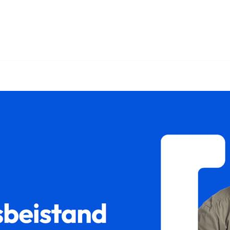
𝐢𝐥𝐮𝐦 oder ✓Unterhaltsrecht, Sorgerecht, Scheidungsrecht,
𝐦𝐢𝐥𝐮𝐦, Ihr Rechtsanwalt für Weilerswist. Wir teilen Ihre 