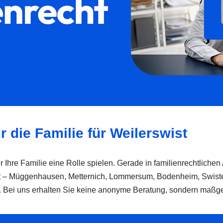
r die Familie für Weilerswist
ür Ihre Familie eine Rolle spielen. Gerade in familienrechtlich
ist – Müggenhausen, Metternich, Lommersum, Bodenheim, Swis
n. Bei uns erhalten Sie keine anonyme Beratung, sondern maßges