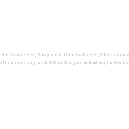
 und ✓Scheidungsrecht, Sorgerecht, Unterhaltsrecht, Gütertren
tertrennung für 66333 Völklingen. ➡️ 𝐟𝐚𝐦𝐢𝐥𝐮𝐦, Ihr Re