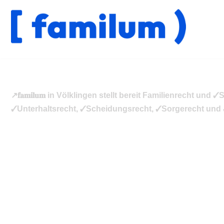
Zum
Inhalt
springen
↗️𝐟𝐚𝐦𝐢𝐥𝐮𝐦 in Völklingen stellt bereit Familienrecht
✓Unterhaltsrecht, ✓Scheidungsrecht, ✓Sorgerecht und ✓Gü