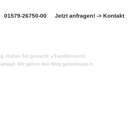
01579-26750-00
Jetzt anfragen! -> Kontakt
01579-26750-00
Jetzt anfragen! -> Kontakt
nung. Haben Sie gesucht: ✓Familienrecht,
chtsanwalt. Wir gehen den Weg gemeinsam ✉.