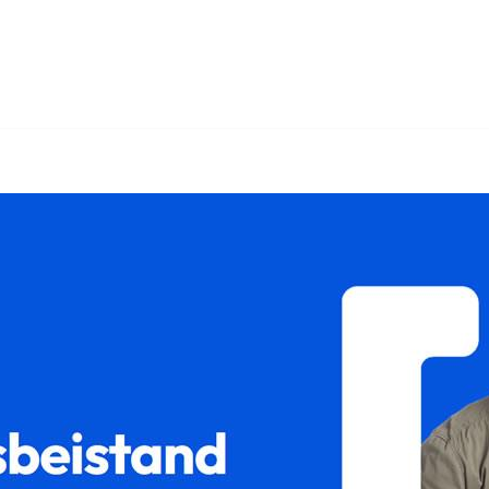
t als auch ✓Unterhaltsrecht, Sorgerecht, Scheidungsrecht, Güt
rtrennung in 88662 Überlingen – ➡️ 𝐟𝐚𝐦𝐢𝐥𝐮𝐦, Ihr Rech