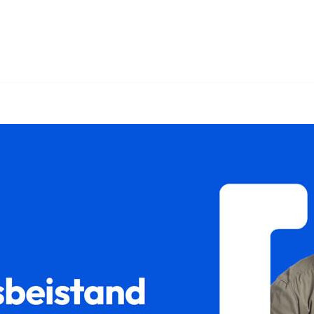
𝐚𝐦𝐢𝐥𝐮𝐦 oder ✓Unterhaltsrecht, Scheidungsrecht, Sorger
trennung für Sangerhausen? ➡️ 𝐟𝐚𝐦𝐢𝐥𝐮𝐦, Ihr Rechtsanwal