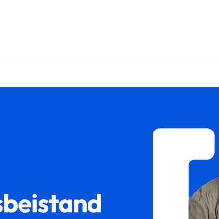
️𝐟𝐚𝐦𝐢𝐥𝐮𝐦 oder ✓Sorgerecht, Unterhaltsrecht, Scheidung
𝐦𝐢𝐥𝐮𝐦, Ihr Rechtsanwalt. Ihr Wunsch ist unser Antrieb ✉.