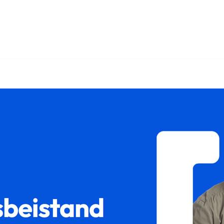
𝐥𝐮𝐦 und ✓Unterhaltsrecht, Scheidungsrecht, Sorgerecht, Güt
ütertrennung in 75175 Pforzheim? ➡️ 𝐟𝐚𝐦𝐢𝐥𝐮𝐦, Ihr Recht