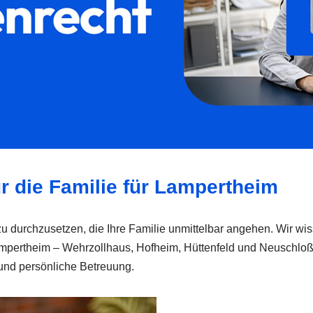
r die Familie für Lampertheim
zu durchzusetzen, die Ihre Familie unmittelbar angehen. Wir wi
pertheim – Wehrzollhaus, Hofheim, Hüttenfeld und Neuschloß, 
e und persönliche Betreuung.