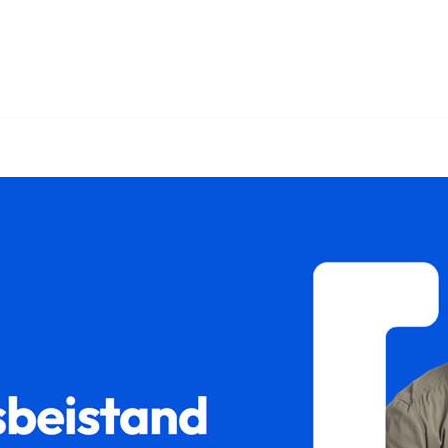
𝐮𝐦 als auch ✓Sorgerecht, Scheidungsrecht, Unterhaltsrecht
✓Gütertrennung in Lampertheim bei 𝐟𝐚𝐦𝐢𝐥𝐮𝐦, Ihr Rechts