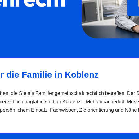
r die Familie in Koblenz
hen, die Sie als Familiengemeinschaft rechtlich betreffen. Der 
h menschlich tragfähig sind für Koblenz – Mühlenbacherhof, Mos
it persönlichem Einsatz. Fachwissen, Zielorientierung und Nähe b