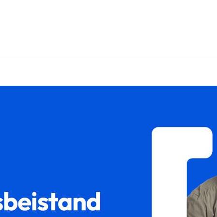
𝐦 und ✓Sorgerecht, Unterhaltsrecht, Scheidungsrecht, Gütert
rtrennung für Koblenz? ➡️ 𝐟𝐚𝐦𝐢𝐥𝐮𝐦, Ihr Rechtsanwalt. I