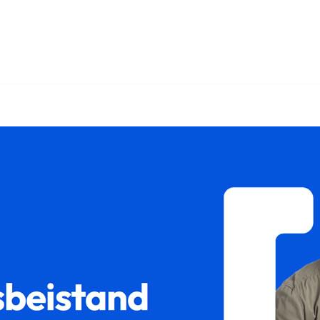
𝐥𝐮𝐦 und ✓Scheidungsrecht, Sorgerecht, Unterhaltsrecht, Gütert
Sorgerecht und ✓Gütertrennung für 82131 Gauting. Wir sind