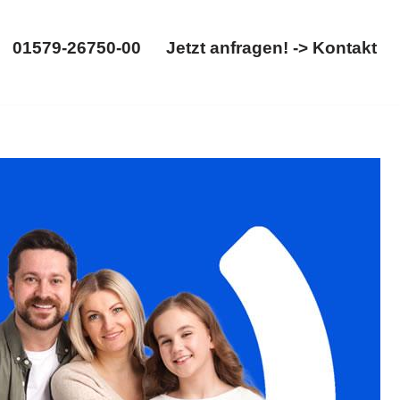
01579-26750-00
Jetzt anfragen! -> Kontakt
01579-26750-00
Jetzt anfragen! -> Kontakt
rennung. ➡️ 𝐟𝐚𝐦𝐢𝐥𝐮𝐦, Ihr Rechtsanwalt bietet
 Ihr Wegbereiter ✉.