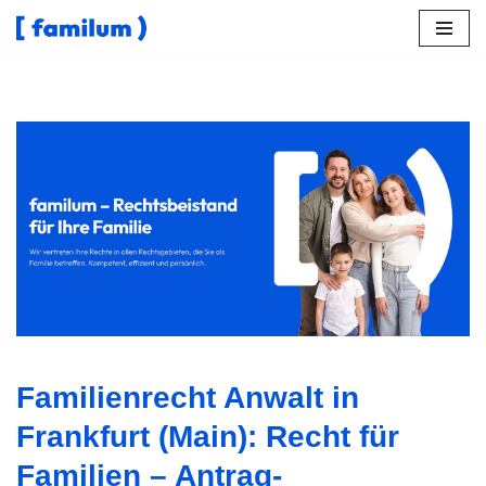
Zum
Inhalt
springen
↗️𝐟𝐚𝐦𝐢𝐥𝐮𝐦 in Frankfurt (Main) macht verfügbar
Familienrecht und ✓Sorgerecht, Scheidungsrecht,
Unterhaltsrecht, Gütertrennung. Ihre Adresse für
✓Unterhaltsrecht, ✓Scheidungsrecht, ✓Familienrecht,
✓Sorgerecht als auch ✓Gütertrennung für 60311 Frankfurt
(Main) – ➡️ 𝐟𝐚𝐦𝐢𝐥𝐮𝐦, Ihr Rechtsanwalt. Ihr Erfolg ist unser
Ziel ✉.
Familienrecht Anwalt in
Frankfurt (Main): Recht für
Familien – Antrag-