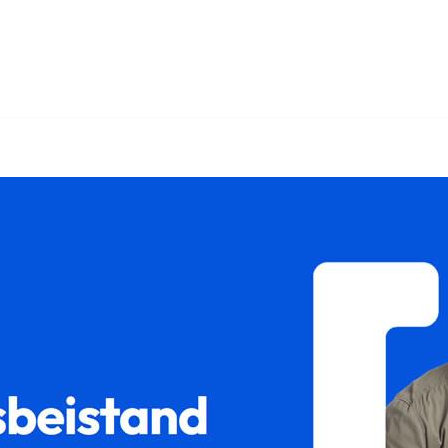
ilienrecht und ✓Sorgerecht, Unterhaltsrecht, Scheidungsrecht,
ennung in Bargteheide bei 𝐟𝐚𝐦𝐢𝐥𝐮𝐦 – Ihr Rechtsanwalt. 