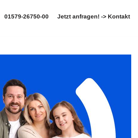
01579-26750-00
Jetzt anfragen! -> Kontakt
01579-26750-00
Jetzt anfragen! -> Kontakt
ltsrecht, Gütertrennung. ➡️ 𝐟𝐚𝐦𝐢𝐥𝐮𝐦, für 34537 Bad
nnung. Wir sind für Sie da ✉.