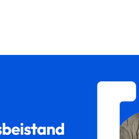
↗️𝐟𝐚𝐦𝐢𝐥𝐮𝐦 als auch ✓Sorgerecht, Scheidungsrecht, Unterha
milienrecht, ✓Unterhaltsrecht, ✓Sorgerecht oder ✓Gütertre